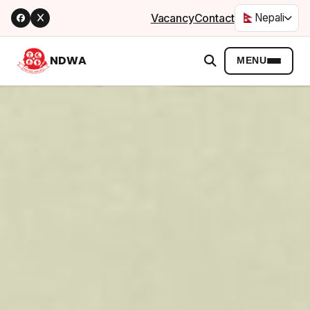
Vacancy
Contact
Nepali
NDWA
MENU