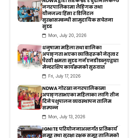
NDWA द्वारा तारकेश्वर र बुढानीलकण्ठ
नगरपालिकामा लैङ्गिक तथा
यौनजन्य हिंसा र डिजिटल
सुरक्षासम्बन्धी सामुदायिक सचेतना
सुदृढ
Mon, July 20, 2026
धनुषामा महिला तथा बालिका
अपाङ्गता भएका व्यक्तिहरूको नेतृत्व र
पैरवी क्षमता सुदृढ गर्न एनडीडब्लुएद्वारा
मेन्टरशिप कार्यक्रमको सुरुवात
Fri, July 17, 2026
NDWA गोरखा नगरपालिकामा
अपाङ्गताभएका महिलाका लागि तीन
दिने पशुपालन व्यवस्थापन तालिम
सम्पन्न
Mon, July 13, 2026
IGNITE परियोजनाअन्तर्गत प्रतिकार्य
समूह तथा सुरक्षा रक्षक समूह तालिमको