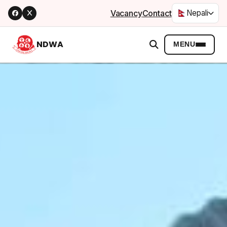
Vacancy
Contact
Nepali
NDWA
MENU