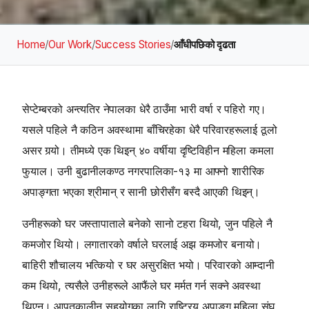
Home
/
Our Work
/
Success Stories
/
आँधीपछिको दृढता
सेप्टेम्बरको अन्त्यतिर नेपालका धेरै ठाउँमा भारी वर्षा र पहिरो गए।
यसले पहिले नै कठिन अवस्थामा बाँचिरहेका धेरै परिवारहरूलाई ठूलो
असर गर्‍यो। तीमध्ये एक थिइन् ४० वर्षीया दृष्टिविहीन महिला कमला
फुयाल। उनी बुढानीलकण्ठ नगरपालिका-१३ मा आफ्नो शारीरिक
अपाङ्गता भएका श्रीमान् र सानी छोरीसँग बस्दै आएकी थिइन्।
उनीहरूको घर जस्तापाताले बनेको सानो टहरा थियो, जुन पहिले नै
कमजोर थियो। लगातारको वर्षाले घरलाई अझ कमजोर बनायो।
बाहिरी शौचालय भत्कियो र घर असुरक्षित भयो। परिवारको आम्दानी
कम थियो, त्यसैले उनीहरूले आफैंले घर मर्मत गर्न सक्ने अवस्था
थिएन। आपतकालीन सहयोगका लागि राष्ट्रिय अपाङ्ग महिला संघ