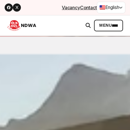
Vacancy
Contact
English
NDWA
MENU