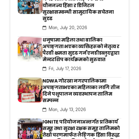
यौनजन्य हिंसा र डिजिटल
सुरक्षासम्बन्धी सामुदायिक सचेतना
सुदृढ
Mon, July 20, 2026
धनुषामा महिला तथा बालिका
अपाङ्गता भएका व्यक्तिहरूको नेतृत्व र
पैरवी क्षमता सुदृढ गर्न एनडीडब्लुएद्वारा
मेन्टरशिप कार्यक्रमको सुरुवात
Fri, July 17, 2026
NDWA गोरखा नगरपालिकामा
अपाङ्गताभएका महिलाका लागि तीन
दिने पशुपालन व्यवस्थापन तालिम
सम्पन्न
Mon, July 13, 2026
IGNITE परियोजनाअन्तर्गत प्रतिकार्य
समूह तथा सुरक्षा रक्षक समूह तालिमको
तेस्रो चरणमार्फत लैङ्गिक हिंसा विरुद्ध