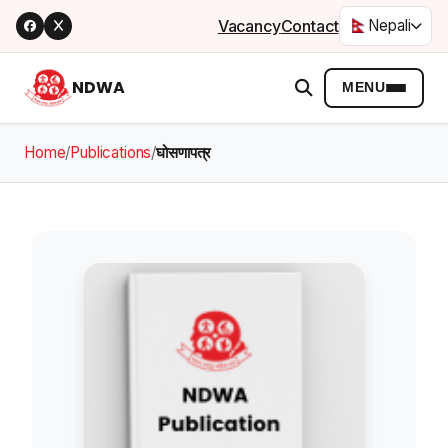
Vacancy
Contact
Nepali
NDWA
MENU
Home
/
Publications
/
घोसणापत्र