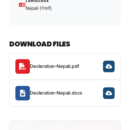
LANGUAGE
Nepali (नेपाली)
DOWNLOAD FILES
Decleration-Nepali.pdf
Decleration-Nepali.docx