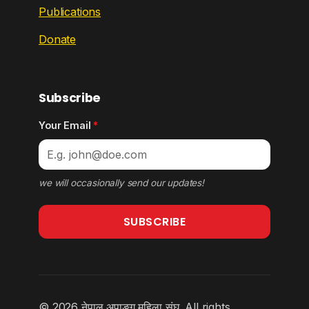
Publications
Donate
Subscribe
Your Email
*
we will occasionally send our updates!
SUBSCRIBE
© 2026 नेपाल अपाङ्ग महिला संघ. All rights