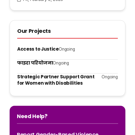
Our Projects
Access to Justice
Ongoing
फाइदा परियोजना
Ongoing
Strategic Partner Support Grant
Ongoing
for Women with Disabilities
Need Help?
Report Gender-Based Violence